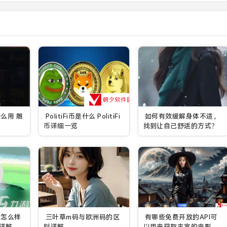
么用 雕
PolitiFi币是什么 PolitiFi
如何有效缓解身体不适，
币详细一览
找到让自己舒适的方式？
尾怎么样
三叶草m码与欧洲码的区
有哪些免费开放的API可
详解
别详解
以用来获取丰富的电影信