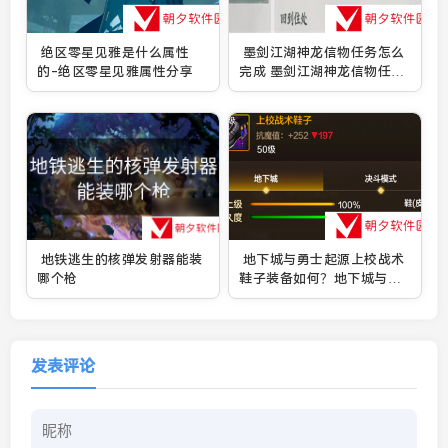
绝区零星见雅是什么属性
墨剑江湖神龙信物任务怎么
的-绝区零星见雅属性分享
完成 墨剑江湖神龙信物任务
一览
地铁逃生的核弹发射器能装
地下城与勇士起源上校战术
哪个枪
鞋子装备如何？地下城与勇
士起源上校战术鞋子合集
发表评论