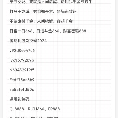
穿书女配、我就是人间清醒、请叫我千金纹铁牛
竹马王亦瑾、奶狗郑开太、黑猫南致远
不做废材千金、人间锦鲤、穿越千金
日富一日666、日进斗金666、财富密码888
游戏礼包兑换码2024
v92d0ee47c6
l7c1b792b9b
N634529f9ff
Fedf75ac5b9
za5afefd50d
通用礼包码
QJ8888、RICH666、FP888