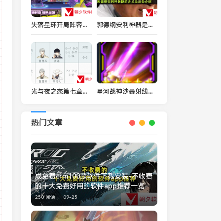
失落星环开局阵容怎么搭配 失落星环开局阵容搭配攻略
郭德纲安利神器是什么梗-郭德纲安利神器梗的含义及出处介绍
光与夜之恋第七章光夜结局 光夜结局全剧情攻略
星河战神沙暴射线好吗 沙漠射线属性与获取方法详解
热门文章
成免费crm100款软件下载安装-不收费
的十大免费好用的软件app推荐一览
250 阅读 ，
09-25