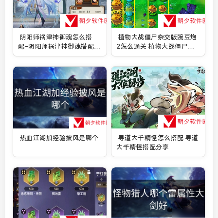
阴阳师祸津神御魂怎么搭
植物大战僵尸杂交版豌豆炮
配-阴阳师祸津神御魂搭配分
2怎么通关 植物大战僵尸杂
享
交版豌豆炮2通关攻略
热血江湖加经验披风是哪个
寻道大千精怪怎么搭配 寻道
大千精怪搭配分享