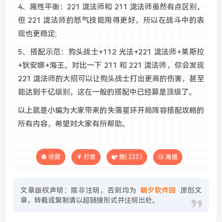
4、属性平衡：221 泷法师和 211 泷法师虽然有点区别，
但 221 泷法师的怒气技能用得更好，所以在战斗中的表
现也更稳定;
5、搭配示范：狗头战士+112 光法+221 泷法师+莱斯拉
+狄安娜+海王。对比一下 211 和 221 泷法师，你会发现
221 泷法师的大招可以让狗头战士打出更高的伤害，甚至
能达到千亿级别，这在一般的搭配中已经算是顶级了。
以上就是小编为大家带来的失落星环开局阵容搭配攻略的
所有内容，希望对大家有所帮助。
收藏
打赏
赞(
233
)
海报
文章版权声明：除非注明，否则均为
朝夕软件园
原创文
章，转载或复制请以超链接形式并注明出处。