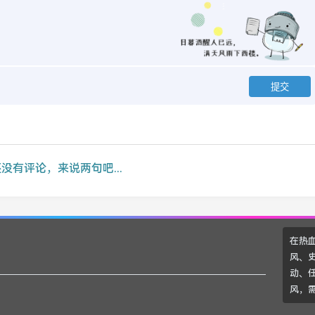
没有评论，来说两句吧...
在热
风、
动、
风，