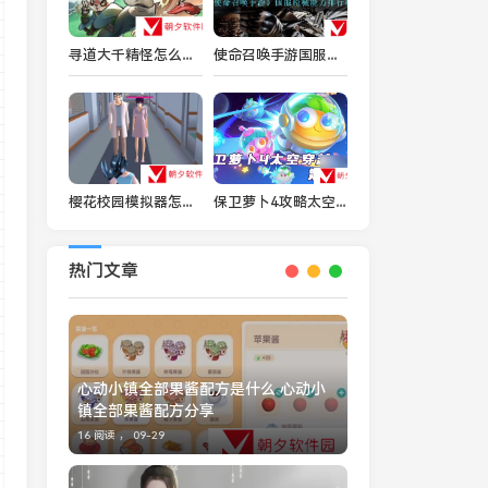
寻道大千精怪怎么搭配 寻道大千精怪搭配分享
使命召唤手游国服什么枪值得使用-国服枪械能力排行榜
樱花校园模拟器怎么复活恋人 樱花校园模拟器复活恋人的方法
保卫萝卜4攻略太空穿越40关怎么过视频教程 具体介绍
热门文章
心动小镇全部果酱配方是什么 心动小
镇全部果酱配方分享
16 阅读 ，
09-29