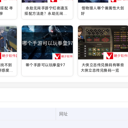
搭配 寻
永劫无间手游宁红夜魂玉
怪物猎人哪个雷属性大剑
享
搭配方法是？永劫无间手
好
游宁红夜魂玉搭配方法分
享
件找不到
哪个手游可以玩拳皇97
大侠立志传兑换码有哪些
好感度事
大侠立志传兑换码一览